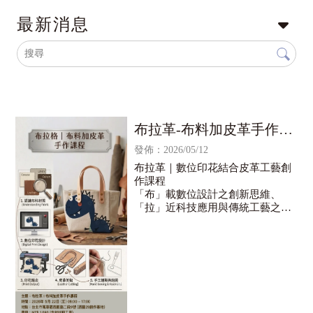
最新消息
布拉革-布料加皮革手作課
程
發佈：2026/05/12
布拉革｜數位印花結合皮革工藝創
作課程
「布」載數位設計之創新思維、
「拉」近科技應用與傳統工藝之距
離、「革」新皮件創作之設計可能
——布拉革課程以跨領域整合為核
心，探索數位印花技術與皮革手工
藝的創作對話。
本課程由訊可科技主辦，攜手財團
法人紡織產業綜合研究所、台灣愛
普生（Epson）及DOZI皮革工作坊