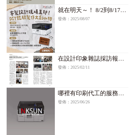
共同規劃，課程依序涵蓋四大主
軸：
就在明天～！ 8/2到8/17在
1.布料認識： 了解布料材質特性與
宜蘭傳藝中心的 #豆子皮
印花適用性
發佈：2025/08/07
2.印花設計： 發展具個人風格之數
革手作
位圖案設計
3.印花輸出： 透過 Epson 數位印花
設備實機操作，將圖稿精準輸出於
布料之上
4.皮革製作與組合： 由 DOZI 職人
在設計印象雜誌採訪報導
指導裁切、手縫與布革整合，完成
專屬皮件作品
指出，UV數位印刷的各項
發佈：2025/02/11
課程適合設計從業人員、手工藝愛
優點
好者及對數位紡織產業具研究興趣
之人士參與。
📅 日期： 2026年5月22日（五）09:
30－16:30
哪裡有印刷代工的服務？
📍 地點： 西園29創作基地｜台北市
UV代工/台北UV代工/UV
發佈：2025/06/26
萬華區西園路二段9號
印刷代工/台北UV印刷代工
💰 費用： NT$1,090／人
名額有限，敬邀即早報名！