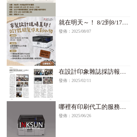
法人紡織產業綜合研究所、台灣愛
普生（Epson）及DOZI皮革工作坊
共同規劃，課程依序涵蓋四大主
軸：
就在明天～！ 8/2到8/17在
1.布料認識： 了解布料材質特性與
宜蘭傳藝中心的 #豆子皮
印花適用性
發佈：2025/08/07
2.印花設計： 發展具個人風格之數
革手作
位圖案設計
3.印花輸出： 透過 Epson 數位印花
設備實機操作，將圖稿精準輸出於
布料之上
4.皮革製作與組合： 由 DOZI 職人
在設計印象雜誌採訪報導
指導裁切、手縫與布革整合，完成
專屬皮件作品
指出，UV數位印刷的各項
發佈：2025/02/11
課程適合設計從業人員、手工藝愛
優點
好者及對數位紡織產業具研究興趣
之人士參與。
📅 日期： 2026年5月22日（五）09:
30－16:30
哪裡有印刷代工的服務？
📍 地點： 西園29創作基地｜台北市
UV代工/台北UV代工/UV
發佈：2025/06/26
萬華區西園路二段9號
印刷代工/台北UV印刷代工
💰 費用： NT$1,090／人
名額有限，敬邀即早報名！