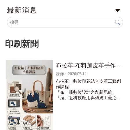
最新消息
印刷新聞
布拉革-布料加皮革手作課
程
發佈：2026/05/12
布拉革｜數位印花結合皮革工藝創
作課程
「布」載數位設計之創新思維、
「拉」近科技應用與傳統工藝之距
離、「革」新皮件創作之設計可能
——布拉革課程以跨領域整合為核
心，探索數位印花技術與皮革手工
藝的創作對話。
本課程由訊可科技主辦，攜手財團