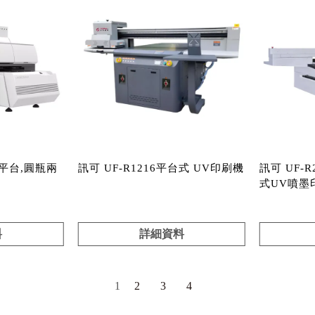
l 平台,圓瓶兩
訊可 UF-R1216平台式 UV印刷機
訊可 UF-R
式UV噴墨
料
詳細資料
1
2
3
4