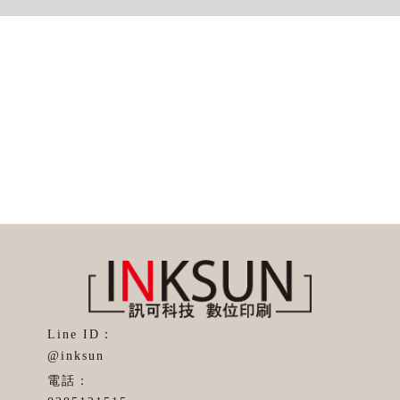
@inksun