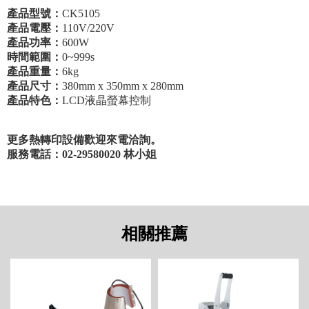
產品型號：
CK5105
產品電壓：
110V/220V
產品功率：
600W
時間範圍：
0~999s
產品重量：
6kg
產品尺寸：
380mm x 350mm x 280mm
產品特色：
LCD液晶螢幕控制
更多熱轉印設備歡迎來電洽詢。
服務電話：02-29580020 林小姐